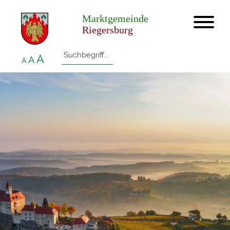
Marktgemeinde
Riegersburg
A
A
A