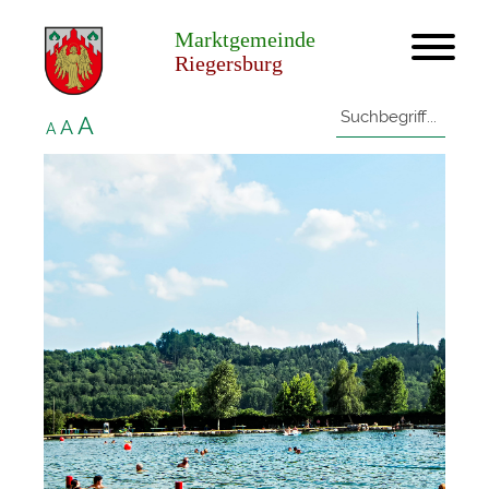
Marktgemeinde
Riegersburg
A
A
A