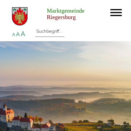
Marktgemeinde
Riegersburg
A
A
A